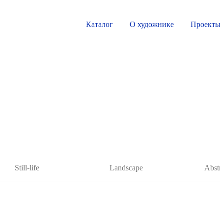
Каталог
О художнике
Проект
Still-life
Landscape
Abst