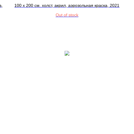
а,
100 x 200 см. холст, акрил, аэрозольная краска, 2021
Out of stock