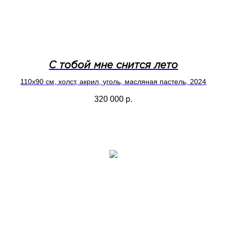
С тобой мне снится лето
110x90 см, холст, акрил, уголь, масляная пастель, 2024
320 000
р.