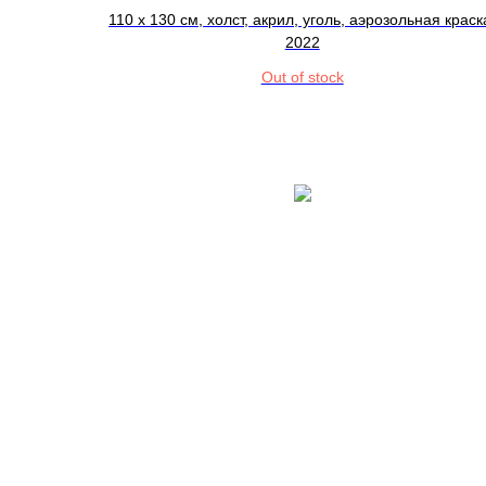
110 x 130 см, холст, акрил, уголь, аэрозольная краск
2022
Out of stock