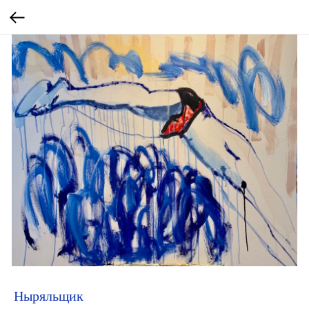
Ныряльщик